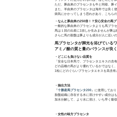
ただ、豚由来のプラセンタも牛と同様、豚
また、羊由来のプラセンタは海外では良く使
病気にかかってしまう恐れがあり、こちら
・なんと豚由来の250倍！？安心安全の馬
一般的な豚由来のプラセンタよりも馬プラ
馬は１回の出産に1頭しか生みませんが豚は
さらに馬の胎盤は豚よりも成分が人に近い
馬プラセンタが脚光を浴びている
アミノ酸の質と量のバランスが良く
・どこにも負けない品質を
「安全な日本馬で、プラセンタエキスの含
どの品種の馬がより優れているかではなく
1粒にどのぐらいプラセンタエキスを高含有
・抽出方法
『
十勝産馬プラセンタ200
』に使用しており
胎盤組織に存在する水に溶けやすい成分は
加水分解して、より水に溶け、いち早く吸
・女性の味方プラセンタ