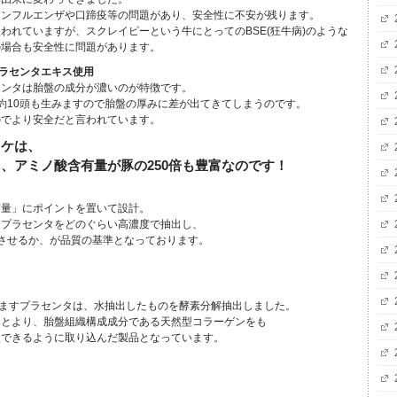
インフルエンザや口蹄疫等の問題があり、安全性に不安が残ります。
われていますが、スクレイピーという牛にとってのBSE(狂牛病)のような
の場合も安全性に問題があります。
プラセンタエキス使用
センタは胎盤の成分が濃いのが特徴です。
約10頭も生みますので胎盤の厚みに差が出てきてしまうのです。
のでより安全だと言われています。
ワケは、
、アミノ酸含有量が豚の250倍も豊富なのです！
有量」にポイントを置いて設計。
、プラセンタをどのぐらい高濃度で抽出し、
させるか、が品質の基準となっております。
ますプラセンタは、水抽出したものを酵素分解抽出しました。
もとより、胎盤組織構成成分である天然型コラーゲンをも
収できるように取り込んだ製品となっています。