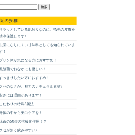
近の投稿
サラッとしている肌触りなのに、指先の皮膚を
清浄保護します♪
虫歯になりにくい甘味料としても知られていま
す！
プリン体が気になる方におすすめ！
乳酸菌でおなかにも優しい！
すっきりしたい方におすすめ！
クセのなさが、魅力のナチュラル素材♪
安さには理由があります！
こだわりの特殊3製法
身体の中から美白ケアを！
緑茶の50倍の抗酸化作用！？
クセが無く飲みやすい♪