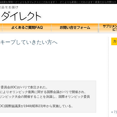
高品質を実現！どこよりもダイレクトにこだわります！ どこよりも産直にこだわります！産直だから中間コス
キープしていきたい方へ
カ
委員会(IOC)がパリで創立された。
によりオリンピック復興に関する国際会議がパリで開催され、
1回オリンピック大会の開催することを決議し、国際オリンピック委員
C)国際協議課が1948(昭和23)年から実施している。
« 7