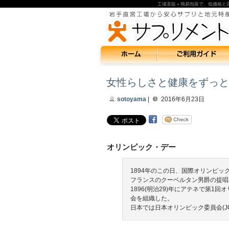
工場直販＋簡易包装で、低価格と
女性らしさと健康をずっと
sotoyama
|
2016年6月23日
オリンピック・デー
1894年のこの日、国際オリンピック
フランスのクーベルタン男爵の提唱
1896(明治29)年にアテネで第
会を組織した。
日本では日本オリンピック委員会(JO