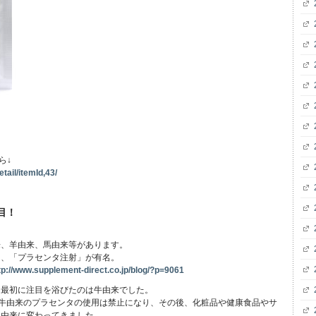
ら↓
tail/itemId,43/
目！
来、羊由来、馬由来等があります。
り、「プラセンタ注射」が有名。
tp://www.supplement-direct.co.jp/blog/?p=9061
、最初に注目を浴びたのは牛由来でした。
から牛由来のプラセンタの使用は禁止になり、その後、化粧品や健康食品やサ
豚由来に変わってきました。