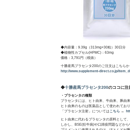
◆内容量：9.39g（313mg×30粒）30日分
◆植物性カプセル(HPMC)：63mg
価格：3,791円（税抜）
十勝産馬プラセンタ200のご注文はこちらか
http://www.supplement-direct.co.jp/item_de
◆
十勝産馬プラセンタ200
のココに注
・プラセンタの種類
プラセンタには、ヒト由来、牛由来、豚由
ヒト由来のものは医薬品として使われてお
「プラセンタ注射」については
こちら
→
ht
ヒト由来に代わるプラセンタの原料として
しかし、BSE(狂牛病)や口蹄疫問題など
プリメントに使用されるのは、ほとんどが