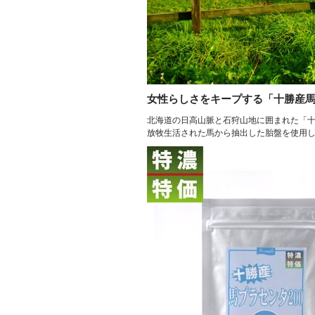
女性らしさをキープする
「十勝産馬
北海道の日高山脈と石狩山地に囲まれた「
放牧生活された馬から抽出した胎盤を使用