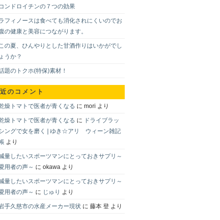
コンドロイチンの７つの効果
ラフィノースは食べても消化されにくいのでお
腹の健康と美容につながります。
この夏、ひんやりとした甘酒作りはいかがでし
ょうか？
話題のトクホ(特保)素材！
近のコメント
乾燥トマトで医者が青くなる
に
mori
より
乾燥トマトで医者が青くなる
に
ドライブラッ
シングで女を磨く | ゆき☆アリ ウィーン雑記
帳
より
減量したいスポーツマンにとっておきサプリ～
愛用者の声～
に
okawa
より
減量したいスポーツマンにとっておきサプリ～
愛用者の声～
に
じゅり
より
岩手久慈市の水産メーカー現状
に
藤本 登
より