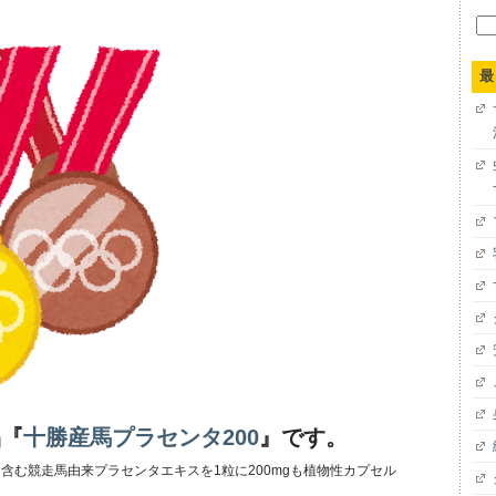
検
索:
最
品『
十勝産馬プラセンタ200
』です。
含む競走馬由来プラセンタエキスを1粒に200mgも植物性カプセル