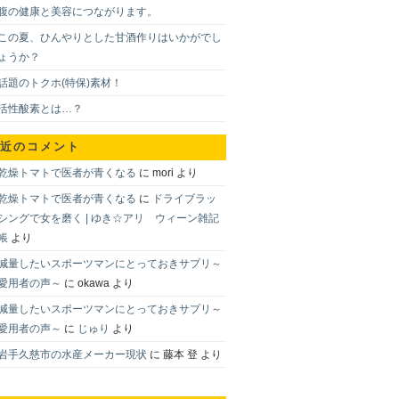
腹の健康と美容につながります。
この夏、ひんやりとした甘酒作りはいかがでし
ょうか？
話題のトクホ(特保)素材！
活性酸素とは…？
近のコメント
乾燥トマトで医者が青くなる
に
mori
より
乾燥トマトで医者が青くなる
に
ドライブラッ
シングで女を磨く | ゆき☆アリ ウィーン雑記
帳
より
減量したいスポーツマンにとっておきサプリ～
愛用者の声～
に
okawa
より
減量したいスポーツマンにとっておきサプリ～
愛用者の声～
に
じゅり
より
岩手久慈市の水産メーカー現状
に
藤本 登
より