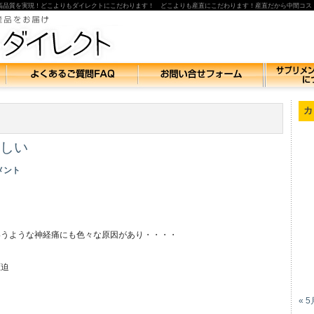
高品質を実現！どこよりもダイレクトにこだわります！ どこよりも産直にこだわります！産直だから中間コス
カ
しい
メント
いうような神経痛にも色々な原因があり・・・・
圧迫
« 5