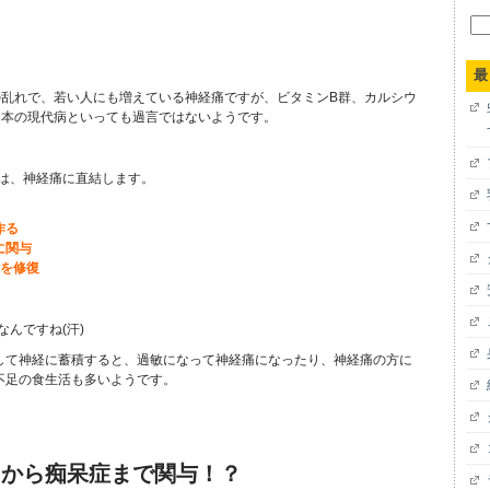
検
索:
最
乱れで、若い人にも増えている神経痛ですが、ビタミンB群、カルシウ
日本の現代病といっても過言ではないようです。
は、神経痛に直結します。
作る
に関与
経を修復
んですね(汗)
して神経に蓄積すると、過敏になって神経痛になったり、神経痛の方に
不足の食生活も多いようです。
力から痴呆症まで関与！？