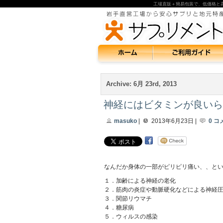
工場直販＋簡易包装で、低価格と
Archive: 6月 23rd, 2013
神経にはビタミンが良いら
masuko
|
2013年6月23日 |
0 コ
なんだか身体の一部がピリピリ痛い、、と
１．加齢による神経の老化
２．筋肉の炎症や動脈硬化などによる神経
３．関節リウマチ
４．糖尿病
５．ウィルスの感染