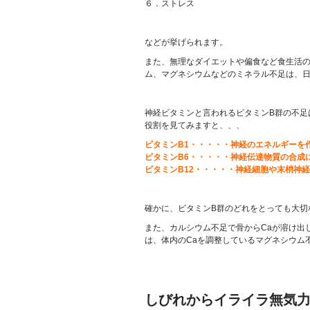
６．ストレス
などが挙げられます。
また、無理なダイエットや偏食など食生活の
ム、マグネシウムなどのミネラル不足は、
神経ビタミンと言われるビタミンB群の不足
役割を見てみますと、、、
ビタミンB1・・・・・神経のエネルギーを
ビタミンB6・・・・・神経伝達物質の合成
ビタミンB12・・・・・神経細胞や末梢神
確かに、ビタミンB群のどれをとっても大切な
また、カルシウム不足で骨からCaが溶け出
は、体内のCaを調整しているマグネシウム
しびれからイライラ無気