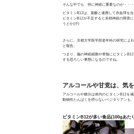
そんな中でも、特に神経に重要なのが・・・
ビタミンB12は、葉酸と連携して赤血球を
ビタミンB12が不足すると末梢神経の障害
うとか(汗)
さらに、京都大学医学部老年科の研究によれ
と報告。
つまり、脳の神経細胞や脊髄にビタミンB1
する恐ろしい事態になるのですね。
アルコールや甘党は、気
アルコールや糖分は体内のビタミンB12を
動物性たんぱくを摂らないベジタリアンも、
ビタミンB12が多い食品(100gあた