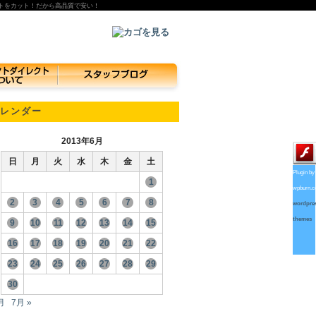
トをカット！だから高品質で安い！
レンダー
2013年6月
日
月
火
水
木
金
土
Plugin by
1
wpburn.
2
3
4
5
6
7
8
wordpre
themes
9
10
11
12
13
14
15
16
17
18
19
20
21
22
23
24
25
26
27
28
29
30
月
7月 »