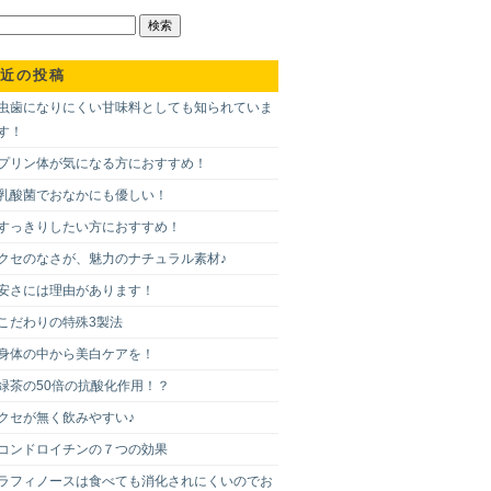
近の投稿
虫歯になりにくい甘味料としても知られていま
す！
プリン体が気になる方におすすめ！
乳酸菌でおなかにも優しい！
すっきりしたい方におすすめ！
クセのなさが、魅力のナチュラル素材♪
安さには理由があります！
こだわりの特殊3製法
身体の中から美白ケアを！
緑茶の50倍の抗酸化作用！？
クセが無く飲みやすい♪
コンドロイチンの７つの効果
ラフィノースは食べても消化されにくいのでお