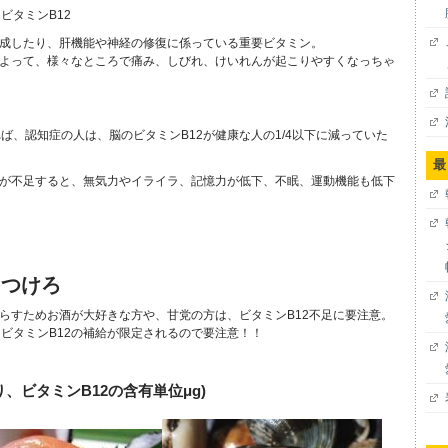
ビタミンB12
合成したり、肝機能や神経の修復に係っている重要ビタミン。
によって、様々なところで痛み、しびれ、けいれんが起こりやすくなっちゃ
ば、認知症の人は、脳のビタミンB12が健康な人の1/4以下に減っていた
最
2が不足すると、無気力やイライラ、記憶力が低下、不眠、運動機能も低下
をつけろ
減らすためお酒が大好きな方や、甘党の方は、ビタミンB12不足に要注意。
ビタミンB12の補給が限定されるので要注意！！
り、ビタミンB12の含有単位μg)