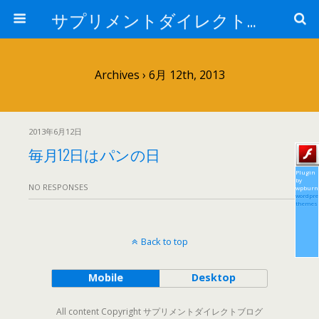
サプリメントダイレクトブログ
Archives › 6月 12th, 2013
2013年6月12日
毎月12日はパンの日
Plugin
by
NO RESPONSES
wpburn
wordpre
themes
Back to top
Mobile
Desktop
All content Copyright サプリメントダイレクトブログ